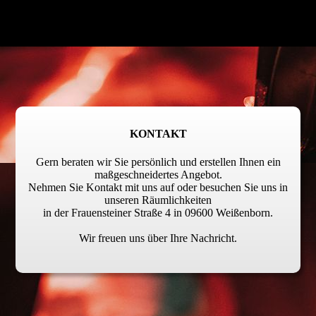
KONTAKT
Gern beraten wir Sie persönlich und erstellen Ihnen ein
maßgeschneidertes Angebot.
Nehmen Sie Kontakt mit uns auf oder besuchen Sie uns in
unseren Räumlichkeiten
in der Frauensteiner Straße 4 in 09600 Weißenborn.
Wir freuen uns über Ihre Nachricht.